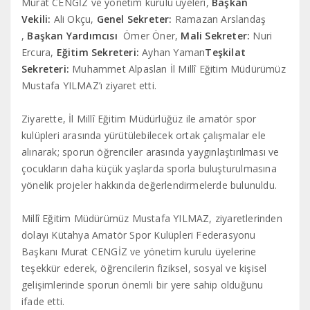
Murat CENGİZ ve yönetim kurulu üyeleri,
Başkan
Vekili:
Ali Okçu,
Genel Sekreter:
Ramazan Arslandaş
,
Başkan Yardımcısı
Ömer Öner,
Mali Sekreter:
Nuri
Ercura,
Eğitim Sekreteri:
Ayhan Yaman
Teşkilat
Sekreteri:
Muhammet Alpaslan İl Millî Eğitim Müdürümüz
Mustafa YILMAZ’ı ziyaret etti.
Ziyarette, İl Millî Eğitim Müdürlüğüz ile amatör spor
kulüpleri arasında yürütülebilecek ortak çalışmalar ele
alınarak; sporun öğrenciler arasında yaygınlaştırılması ve
çocukların daha küçük yaşlarda sporla buluşturulmasına
yönelik projeler hakkında değerlendirmelerde bulunuldu.
Millî Eğitim Müdürümüz Mustafa YILMAZ, ziyaretlerinden
dolayı Kütahya Amatör Spor Kulüpleri Federasyonu
Başkanı Murat CENGİZ ve yönetim kurulu üyelerine
teşekkür ederek, öğrencilerin fiziksel, sosyal ve kişisel
gelişimlerinde sporun önemli bir yere sahip olduğunu
ifade etti.