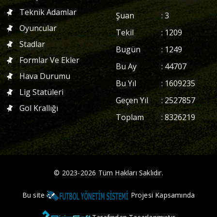
Teknik Adamlar
Şuan
:
3
Oyuncular
Tekil
:
1209
Stadlar
Bugün
:
1249
Formlar Ve Ekler
Bu Ay
:
44707
Hava Durumu
Bu Yıl
:
1609235
Lig Statüleri
Geçen Yıl
:
2527857
Gol Krallığı
Toplam
:
8326219
©
2023
-
2026
Tüm Hakları Saklıdır.
Bu site
Projesi Kapsamında