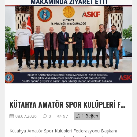
KÜTAHYA AMATÖR SPOR KULÜPLERI FEDERASYONU YÖNETIM KURULUNDAN MILLI EĞITIM MÜDÜRÜNE ZIYARET
1
Beğen
08.07.2026
0
97
Kütahya Amatör Spor Kulüpleri Federasyonu Başkanı