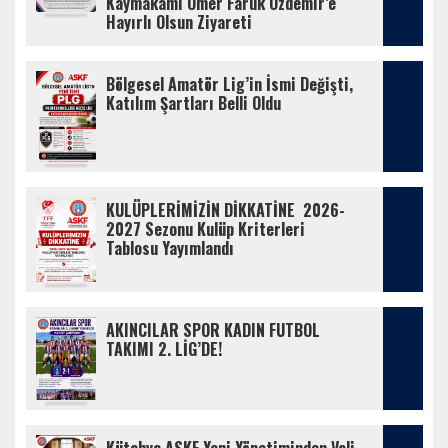
Kaymakamı Ömer Faruk Özdemir’e 
Hayırlı Olsun Ziyareti
Bölgesel Amatör Lig’in İsmi Değişti, 
Katılım Şartları Belli Oldu
KULÜPLERİMİZİN DİKKATİNE  2026-
2027 Sezonu Kulüp Kriterleri 
Tablosu Yayımlandı
AKINCILAR SPOR KADIN FUTBOL 
TAKIMI 2. LİG’DE!