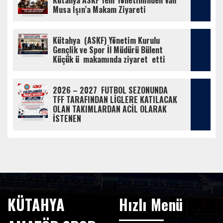
Kütahya ASKF Yeni Yönetiminden Vali 
Musa Işın’a Makam Ziyareti
Kütahya  (ASKF) Yönetim Kurulu  
Gençlik ve Spor İl Müdürü Bülent 
Küçük ü  makamında ziyaret  etti
2026 – 2027  FUTBOL SEZONUNDA  
TFF TARAFINDAN LİGLERE KATILACAK 
OLAN TAKIMLARDAN ACİL OLARAK 
İSTENEN
KÜTAHYA
Hızlı Menü