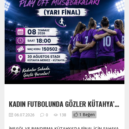
KADIN FUTBOLUNDA GÖZLER KÜTAHYA’YA ÇEVRILDI. KADINLAR 3. LIGI PLAY-OFF HEYECANINDA
1
Beğen
06.07.2026
0
138
İNEGÖL VE BANDIRMA KÜTAHYA’DA FİNAL İÇİN SAHAYA