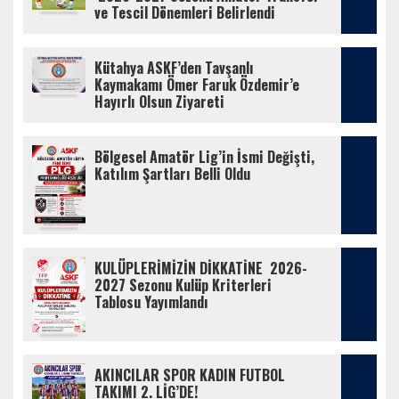
ve Tescil Dönemleri Belirlendi
Kütahya ASKF’den Tavşanlı 
Kaymakamı Ömer Faruk Özdemir’e 
Hayırlı Olsun Ziyareti
Bölgesel Amatör Lig’in İsmi Değişti, 
Katılım Şartları Belli Oldu
KULÜPLERİMİZİN DİKKATİNE  2026-
2027 Sezonu Kulüp Kriterleri 
Tablosu Yayımlandı
AKINCILAR SPOR KADIN FUTBOL 
TAKIMI 2. LİG’DE!