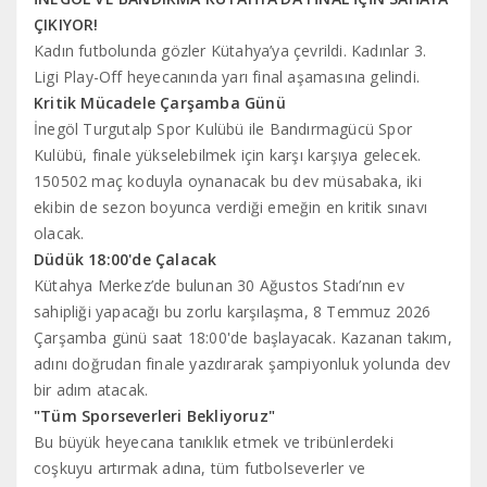
ÇIKIYOR!
Kadın futbolunda gözler Kütahya’ya çevrildi. Kadınlar 3.
Ligi Play-Off heyecanında yarı final aşamasına gelindi.
Kritik Mücadele Çarşamba Günü
İnegöl Turgutalp Spor Kulübü ile Bandırmagücü Spor
Kulübü, finale yükselebilmek için karşı karşıya gelecek.
150502 maç koduyla oynanacak bu dev müsabaka, iki
ekibin de sezon boyunca verdiği emeğin en kritik sınavı
olacak.
Düdük 18:00'de Çalacak
Kütahya Merkez’de bulunan 30 Ağustos Stadı’nın ev
sahipliği yapacağı bu zorlu karşılaşma, 8 Temmuz 2026
Çarşamba günü saat 18:00'de başlayacak. Kazanan takım,
adını doğrudan finale yazdırarak şampiyonluk yolunda dev
bir adım atacak.
"Tüm Sporseverleri Bekliyoruz"
Bu büyük heyecana tanıklık etmek ve tribünlerdeki
coşkuyu artırmak adına, tüm futbolseverler ve