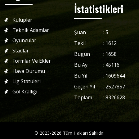
İstatistikleri
Kulüpler
Teknik Adamlar
Şuan
:
5
Oyuncular
Tekil
:
1612
Stadlar
Bugün
:
1658
Formlar Ve Ekler
Bu Ay
:
45116
Hava Durumu
Bu Yıl
:
1609644
Lig Statüleri
Geçen Yıl
:
2527857
Gol Krallığı
Toplam
:
8326628
©
2023
-
2026
Tüm Hakları Saklıdır.