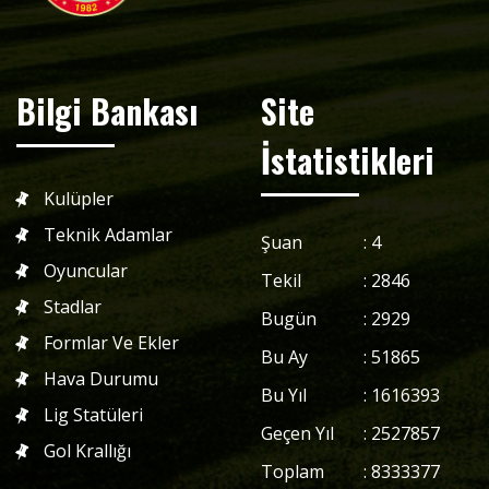
Bilgi Bankası
Site
İstatistikleri
Kulüpler
Teknik Adamlar
Şuan
:
4
Oyuncular
Tekil
:
2846
Stadlar
Bugün
:
2929
Formlar Ve Ekler
Bu Ay
:
51865
Hava Durumu
Bu Yıl
:
1616393
Lig Statüleri
Geçen Yıl
:
2527857
Gol Krallığı
Toplam
:
8333377